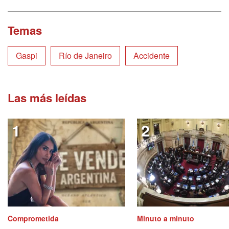
Temas
Gaspi
Río de Janeiro
Accidente
Las más leídas
Comprometida
Minuto a minuto