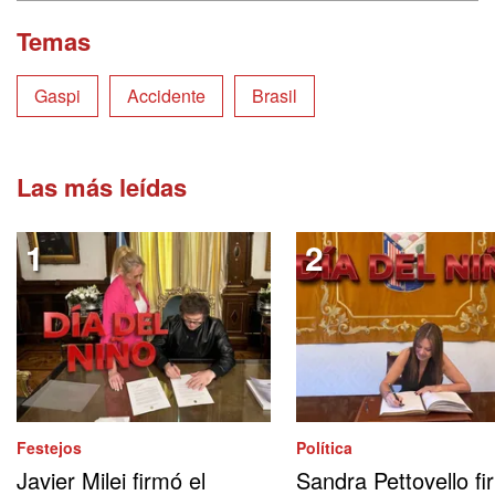
Temas
Gaspi
Accidente
Brasil
Las más leídas
Festejos
Política
Javier Milei firmó el
Sandra Pettovello fi