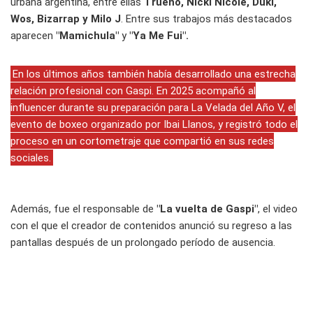
urbana argentina, entre ellas
Trueno, Nicki Nicole, Duki,
Wos, Bizarrap y Milo J
. Entre sus trabajos más destacados
aparecen
"Mamichula"
y
"Ya Me Fui".
En los últimos años también había desarrollado una estrecha
relación profesional con Gaspi. En 2025 acompañó al
influencer durante su preparación para La Velada del Año V, el
evento de boxeo organizado por Ibai Llanos, y registró todo el
proceso en un cortometraje que compartió en sus redes
sociales.
Además, fue el responsable de
"La vuelta de Gaspi"
, el video
con el que el creador de contenidos anunció su regreso a las
pantallas después de un prolongado período de ausencia.