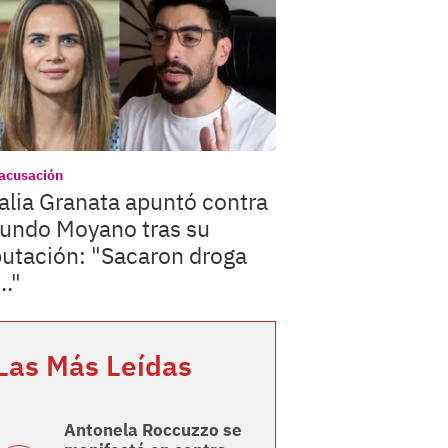
acusación
lia Granata apuntó contra
undo Moyano tras su
utación: "Sacaron droga
.."
Las Más Leídas
Antonela Roccuzzo se