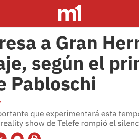
resa a Gran He
aje, según el pr
e Pabloschi
6
ortante que experimentará esta tempo
reality show de Telefe rompió el silenc