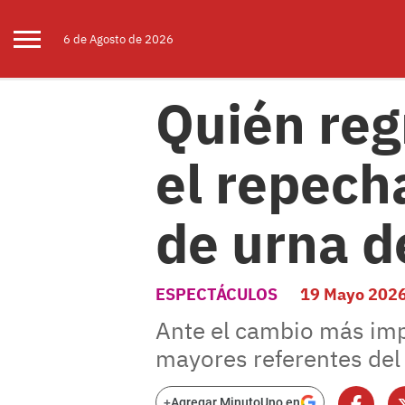
6 de
Agosto
de 2026
Quién reg
el repech
de urna d
ESPECTÁCULOS
19 Mayo 202
Ante el cambio más imp
mayores referentes del 
+
Agregar MinutoUno en