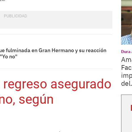
fue fulminada en Gran Hermano y su reacción
Dura 
 "Yo no"
Ama
Fac
imp
u regreso asegurado
del.
no, según