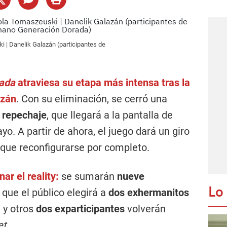
i | Danelik Galazán (participantes de
ada
atraviesa su etapa más intensa tras la
azán
. Con su eliminación, se cerró una
 repechaje
, que llegará a la pantalla de
o. A partir de ahora, el juego dará un giro
 que reconfigurarse por completo.
ar el reality:
se sumarán
nueve
Lo
 que el público elegirá a
dos exhermanitos
 y otros
dos exparticipantes
volverán
et
.