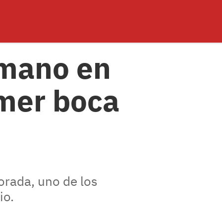
rmano en
imer boca
rada, uno de los
io.