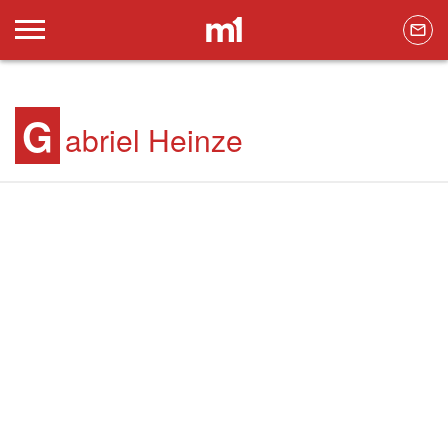
G
abriel Heinze