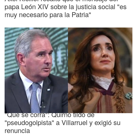
papa León XIV sobre la justicia social "es
muy necesario para la Patria"
Revés en el Senado
"Que se corra": Quirno tildó de
"pseudogolpista" a Villarruel y exigió su
renuncia