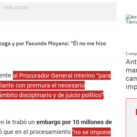
zaga y por Facundo Moyano: "Él no me hizo
Comp
Ant
man
mente
al Procurador General interino “para
cam
lante con premura el necesario
imp
mbito disciplinario y de juicio político”
,
n le trabó un
embargo por 10 millones de
laró que en el procesamiento
"no se impone