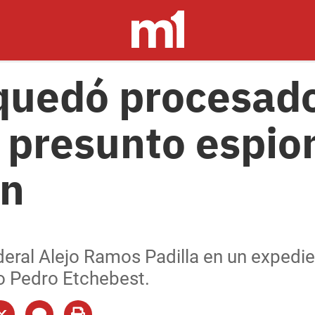
 quedó procesado
 presunto espion
ón
ederal Alejo Ramos Padilla en un expedie
o Pedro Etchebest.