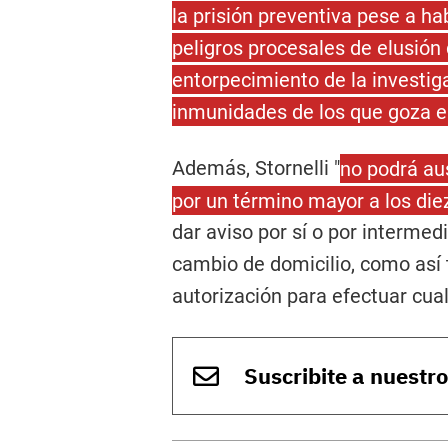
la prisión preventiva pese a h
peligros procesales de elusión d
entorpecimiento de la investiga
inmunidades de los que goza e
Además, Stornelli "
no podrá au
por un término mayor a los diez 
dar aviso por sí o por interme
cambio de domicilio, como así 
autorización para efectuar cualq
Suscribite a nuestr