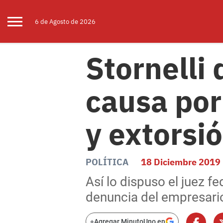
6 de
Agosto
de 2026
Stornelli
causa por
y extorsi
POLÍTICA
18 Diciembre 2019
Así lo dispuso el juez f
denuncia del empresari
+
Agregar MinutoUno en