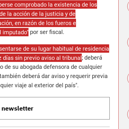
aberse comprobado la existencia de los
e la acción de la justicia y de
ción, en razón de los fueros e
l imputado"
por ser fiscal.
sentarse de su lugar habitual de residencia
días sin previo aviso al tribunal
; deberá
dio de su abogada defensora de cualquier
también deberá dar aviso y requerir previa
uier viaje al exterior del país".
o newsletter