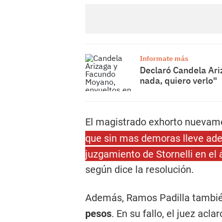
Informate más
Declaró Candela Ari
nada, quiero verlo"
El magistrado exhorto nueva
que sin mas demoras lleve ade
juzgamiento de Stornelli en el á
según dice la resolución.
Además, Ramos Padilla tambié
pesos
. En su fallo, el juez ac