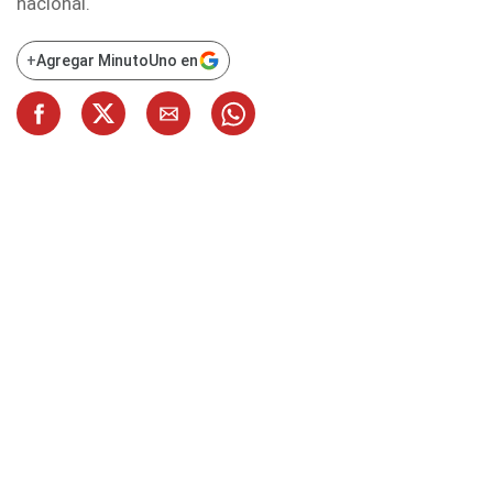
nacional.
+
Agregar MinutoUno en