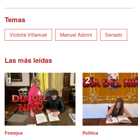
Temas
Victoria Villarruel
Manuel Adorni
Senado
Las más leídas
Festejos
Política