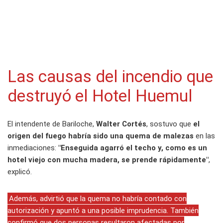
Las causas del incendio que
destruyó el Hotel Huemul
El intendente de Bariloche,
Walter Cortés
, sostuvo que
el
origen del fuego habría sido una quema de malezas
en las
inmediaciones:
"Enseguida agarró el techo y, como es un
hotel viejo con mucha madera, se prende rápidamente"
,
explicó.
Además, advirtió que la quema no habría contado con
autorización y apuntó a una posible imprudencia. También
confirmó que dos personas resultaron afectadas por