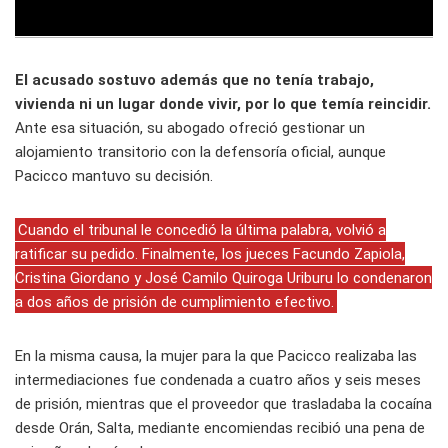
El acusado sostuvo además que no tenía trabajo,
vivienda ni un lugar donde vivir, por lo que temía reincidir.
Ante esa situación, su abogado ofreció gestionar un
alojamiento transitorio con la defensoría oficial, aunque
Pacicco mantuvo su decisión.
Cuando el tribunal le concedió la última palabra, volvió a
ratificar su pedido. Finalmente, los jueces Facundo Zapiola,
Cristina Giordano y José Camilo Quiroga Uriburu lo condenaron
a dos años de prisión de cumplimiento efectivo.
En la misma causa, la mujer para la que Pacicco realizaba las
intermediaciones fue condenada a cuatro años y seis meses
de prisión, mientras que el proveedor que trasladaba la cocaína
desde Orán, Salta, mediante encomiendas recibió una pena de