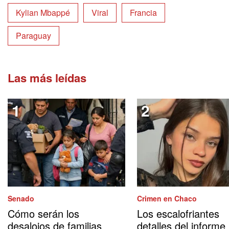
Kylian Mbappé
Viral
Francia
Paraguay
Las más leídas
Senado
Crimen en Chaco
Cómo serán los
Los escalofriantes
desalojos de familias
detalles del informe