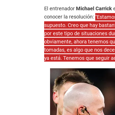
El entrenador
Michael Carrick
e
conocer la resolución:
"Estamo
supuesto. Creo que hay bastan
por este tipo de situaciones d
obviamente, ahora tenemos que
tomadas, es algo que nos dec
ya está. Tenemos que seguir ad