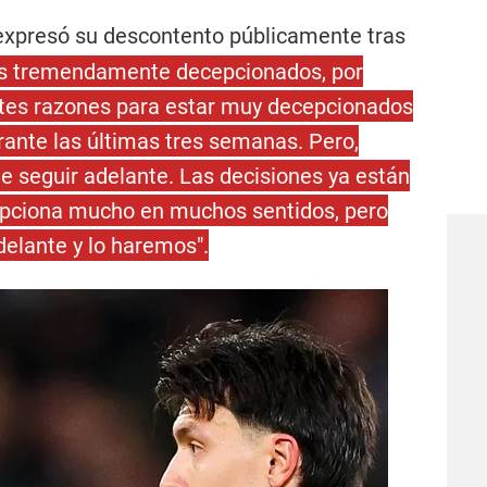
xpresó su descontento públicamente tras
s tremendamente decepcionados, por
tes razones para estar muy decepcionados
urante las últimas tres semanas. Pero,
 seguir adelante. Las decisiones ya están
epciona mucho en muchos sentidos, pero
elante y lo haremos".