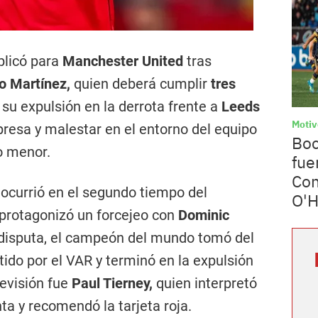
plicó para
Manchester United
tras
o Martínez,
quien deberá cumplir
tres
su expulsión en la derrota frente a
Leeds
Motiv
resa y malestar en el entorno del equipo
Boc
o menor.
fue
Con
 ocurrió en el segundo tiempo del
O'H
 protagonizó un forcejeo con
Dominic
disputa, el campeón del mundo tomó del
rtido por el VAR y terminó en la expulsión
revisión fue
Paul Tierney,
quien interpretó
ta y recomendó la tarjeta roja.