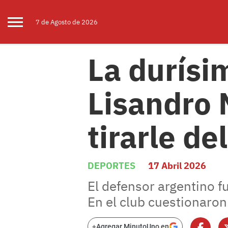
7 de
Agosto
de 2026
La durísi
Lisandro 
tirarle de
DEPORTES
17 Abril 2026
El defensor argentino f
En el club cuestionaron
+
Agregar MinutoUno en