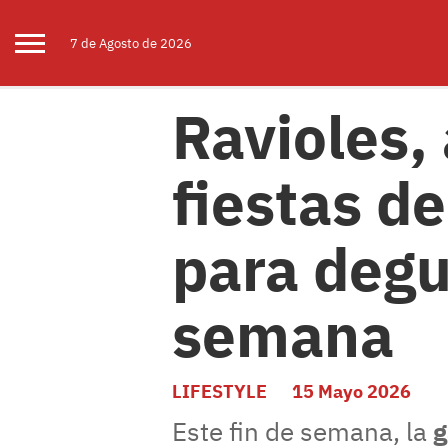
7 de
Agosto
de 2026
Ravioles, 
fiestas d
para degu
semana
LIFESTYLE
15 Mayo 2026
Este fin de semana, la
g