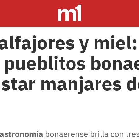
alfajores y miel:
e pueblitos bon
star manjares de
astronomía
bonaerense brilla con tres