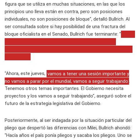
figura que se utiliza en muchas situaciones, en las que los
principios uno lleva están en contra, pero son posiciones
individuales, no son posiciones de bloque", detalló Bullrich. Al
ser consultada sobre si hay posibilidad de una fractura del
bloque oficialista en el Senado, Bullrich fue terminante: "
No de
ninguna manera. El bloque es un bloque que está
consolidado en las ideas, que tiene un trabajo de unidad
muy claro".
"Ahora, este jueves,
vamos a tener una sesión importante y
no vamos a parar por el mundial, vamos a seguir trabajando
.
Tenemos otros temas importantes. El Gobierno necesita
proyectos y los vamos a seguir trabajando", aseguró sobre el
futuro de la estrategia legislativa del Gobierno.
Posteriormente, al ser indagada por la situación particular del
pliego que despertó las diferencias con Milei, Bullrich ahondó:
"Hacía años el país ponía pliegos y sacaba los pliegos. Uno se