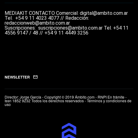
MEDIAKIT
CONTACTO
Comercial: digital@ambito.com.ar
Tel.
+54 9 11 4023 4077 //
Redacción:
redaccionweb@ambito.com.ar
Suscripciones: suscripciones@ambito.com.ar Tel.
+54 11
4556 9147 / 48 // +54 9 11 4449 3256
NEWSLETTER
Director: Jorge García - Copyright © 2019 Ámbito.com - RNPI En trámite -
Issn 1852 9232 Todos los derechos reservados - Términos y condiciones de
uso