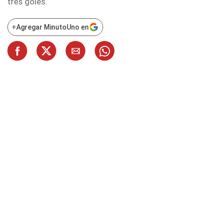
tres goles.
+
Agregar MinutoUno en