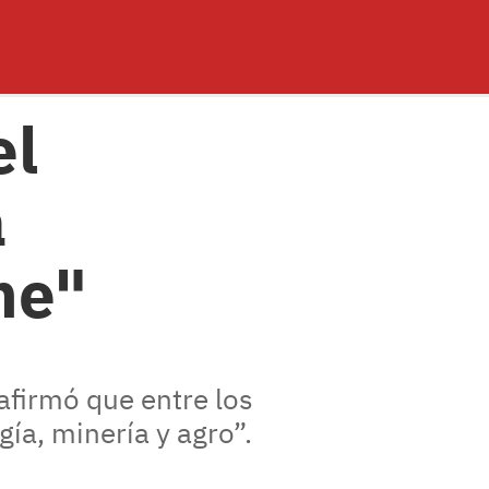
el
a
me"
firmó que entre los
ía, minería y agro”.