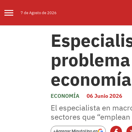
7 de
Agosto
de 2026
Especialis
problema 
economía
ECONOMÍA
06 Junio 2026
El especialista en mac
sectores que “emplean m
+
Agregar MinutoUno en