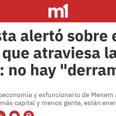
ta alertó sobre 
que atraviesa l
: no hay "derra
roeconomía y exfuncionario de Menem a
ás capital y menos gente, están energ