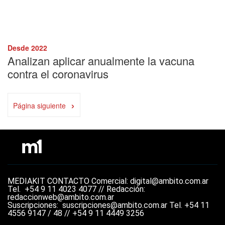
Desde 2022
Analizan aplicar anualmente la vacuna
contra el coronavirus
›
Página siguiente
MEDIAKIT
CONTACTO
Comercial: digital@ambito.com.ar
Tel.
+54 9 11 4023 4077 //
Redacción:
redaccionweb@ambito.com.ar
Suscripciones: suscripciones@ambito.com.ar Tel.
+54 11
4556 9147 / 48 // +54 9 11 4449 3256