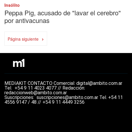
Insólito
Peppa Pig, acusado de "lavar el cerebro"
por antivacunas
›
Página siguiente
MEDIAKIT
CONTACTO
Comercial: digital@ambito.com.ar
Tel.
+54 9 11 4023 4077 //
Redacción:
redaccionweb@ambito.com.ar
Suscripciones: suscripciones@ambito.com.ar Tel.
+54 11
4556 9147 / 48 // +54 9 11 4449 3256