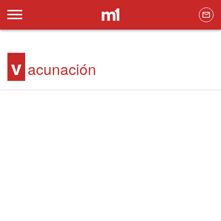
v
acunación