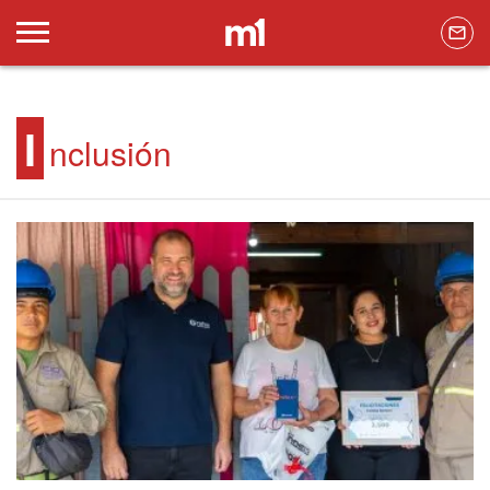
I
nclusión