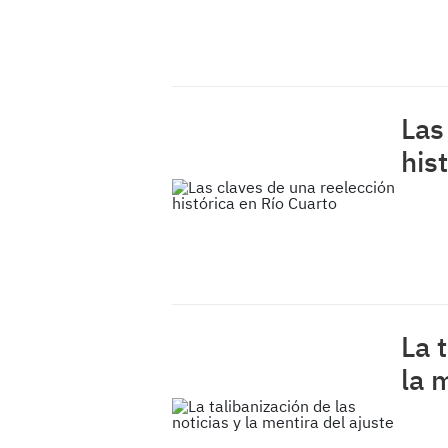
Las
his
La 
la 