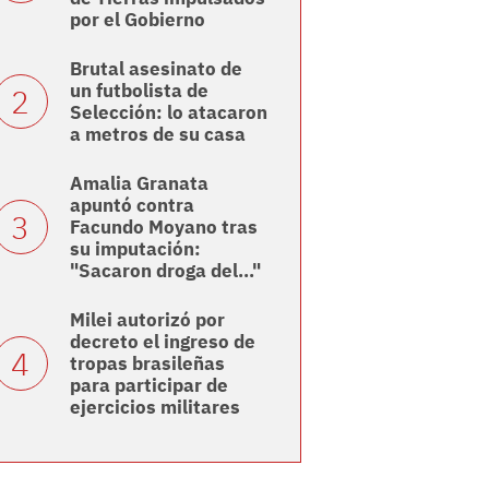
por el Gobierno
Brutal asesinato de
un futbolista de
Selección: lo atacaron
a metros de su casa
Amalia Granata
apuntó contra
Facundo Moyano tras
su imputación:
"Sacaron droga del..."
Milei autorizó por
decreto el ingreso de
tropas brasileñas
para participar de
ejercicios militares