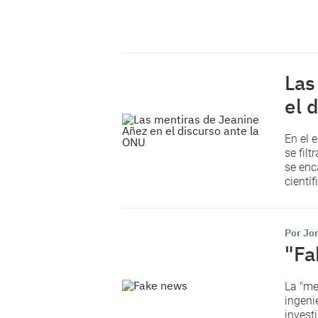
Las
el 
En el 
se fil
se enc
científ
Por Jo
"Fa
La "me
ingeni
invest