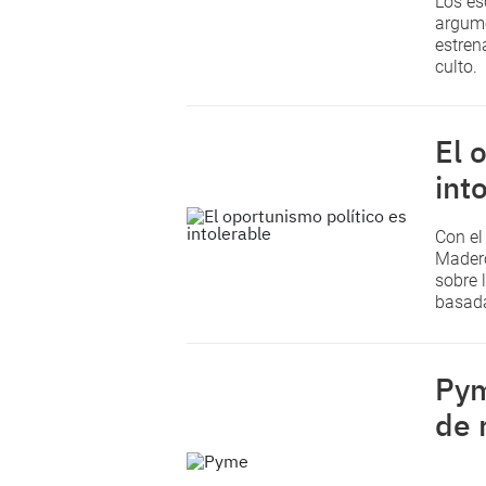
Los es
argume
estren
culto.
El 
int
Con el
Madero
sobre 
basada
Pym
de 