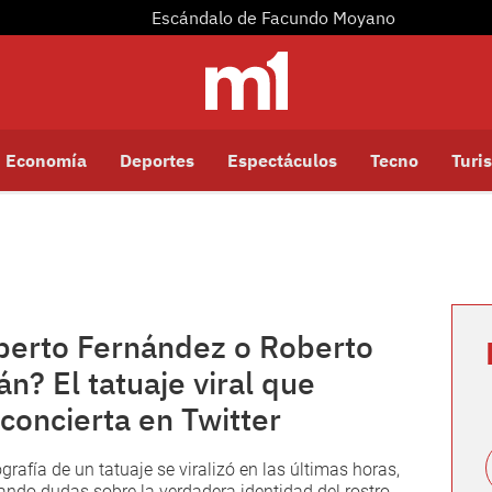
Escándalo de Facundo Moyano
Economía
Deportes
Espectáculos
Tecno
Turis
berto Fernández o Roberto
án? El tatuaje viral que
concierta en Twitter
ografía de un tatuaje se viralizó en las últimas horas,
ndo dudas sobre la verdadera identidad del rostro