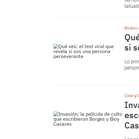
tatuad
Redes 
Qué
si 
Lo pri
person
Cine y 
Inv
esc
Cas