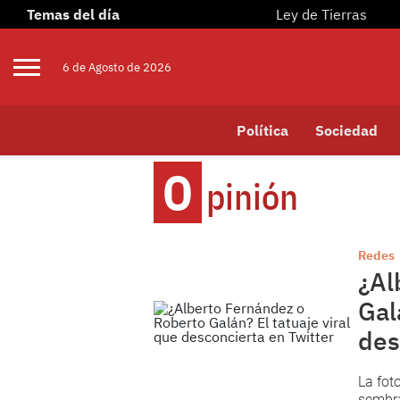
Temas del día
Ley de Tierras
6 de
Agosto
de 2026
Política
Sociedad
O
Pinión
Redes
¿Al
Gal
des
La fot
sembra