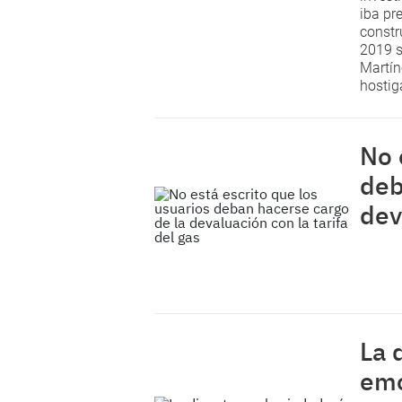
iba pr
constr
2019 s
Martín
hostig
No 
deb
dev
La 
emo