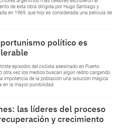
critores argentinos más célebres escribieron el
nto de esta obra dirigida por Hugo Santiago y
ada en 1969, que hoy es considerada una película de
oportunismo político es
olerable
 triste episodio del ciclista asesinado en Puerto
 otra vez los medios buscan algún rédito cargando
la impotencia de la población una solución mágica
 en la mayor punibilidad.
es: las líderes del proceso
recuperación y crecimiento