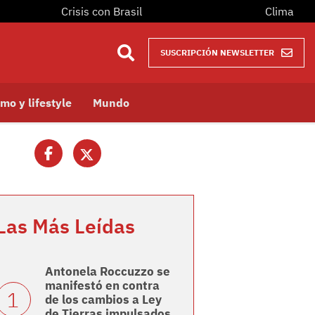
Crisis con Brasil
Clima
SUSCRIPCIÓN NEWSLETTER
mo y lifestyle
Mundo
Las Más Leídas
Antonela Roccuzzo se
manifestó en contra
de los cambios a Ley
de Tierras impulsados