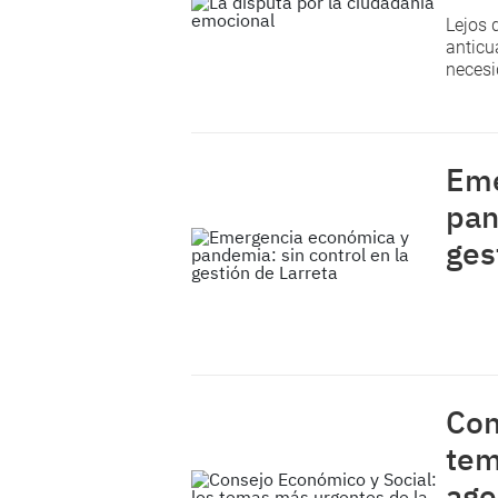
Lejos 
anticu
necesi
Eme
pan
ges
Con
tem
age