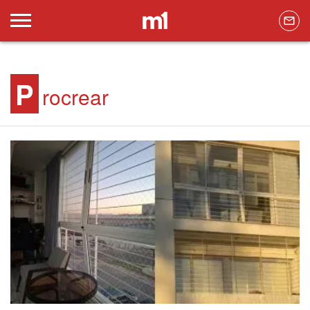
P
rocrear