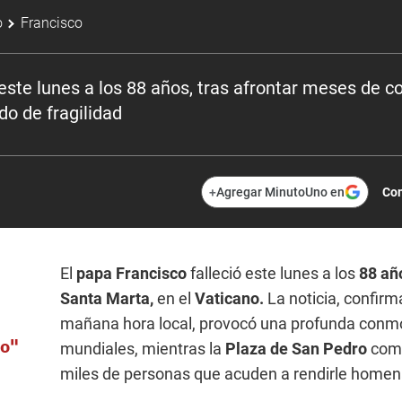
o
Francisco
este lunes a los 88 años, tras afrontar meses de c
o de fragilidad
+
Agregar MinutoUno en
Com
El
papa Francisco
falleció este lunes a los
88 añ
Santa Marta,
en el
Vaticano.
La noticia, confirm
mañana hora local, provocó una profunda conmoc
no"
mundiales, mientras la
Plaza de San Pedro
com
miles de personas que acuden a rendirle homen