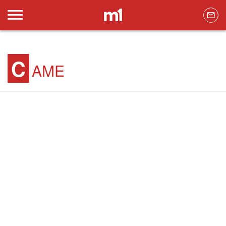
C
AME