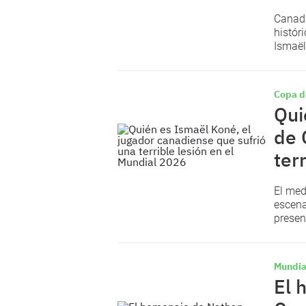
Canadá
histór
Ismaël
Copa d
Qui
de 
ter
El med
escena
present
Mundia
El 