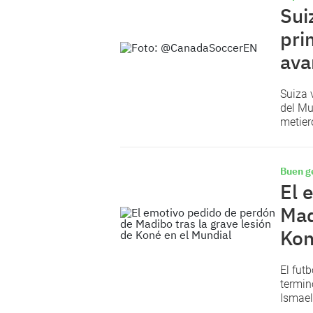
Sui
pri
ava
Suiza 
del Mu
metier
Buen g
El 
Mad
Kon
El fut
termin
Ismael