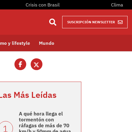
Crisis con Brasil
Clima
SUSCRIPCIÓN NEWSLETTER
mo y lifestyle
Mundo
Las Más Leídas
A qué hora llega el
tormentón con
ráfagas de más de 70
km/h y 50mm de agua