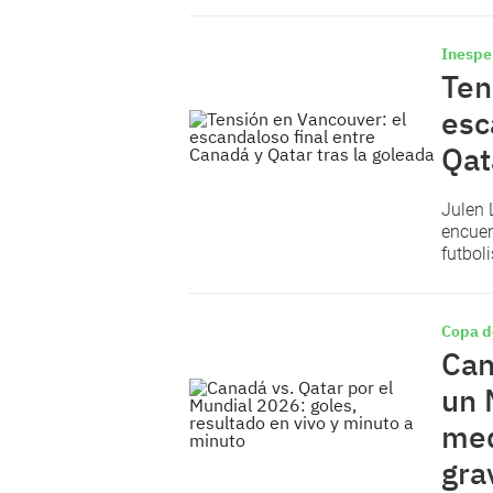
Inesp
Ten
esc
Qat
Julen 
encuen
futbol
Copa d
Can
un 
med
gra