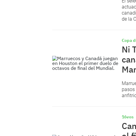
El sel
actuac
canadi
de la 
Copa d
Ni 
can
Mar
Marrue
pasos 
anfitri
16vos
Can
el f