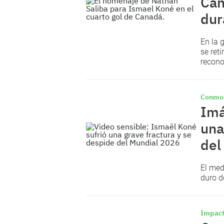
Can
dur
En la 
se reti
recono
Conmo
Imá
una
del
El me
duro d
Impact