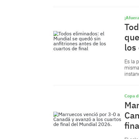
¡Afuera
Tod
que
los
Es la 
misma
instan
Copa d
Mar
Can
fina