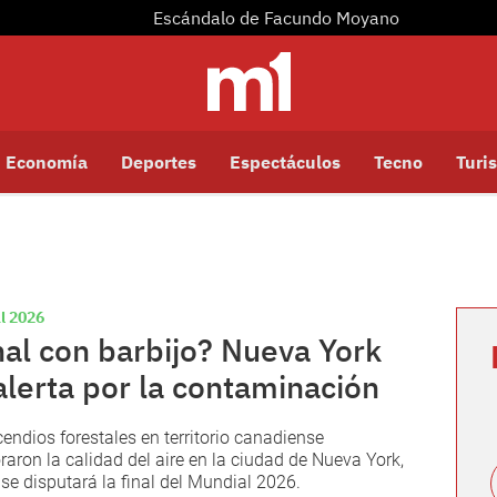
Escándalo de Facundo Moyano
Economía
Deportes
Espectáculos
Tecno
Turis
l 2026
nal con barbijo? Nueva York
alerta por la contaminación
cendios forestales en territorio canadiense
oraron la calidad del aire en la ciudad de Nueva York,
se disputará la final del Mundial 2026.