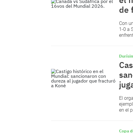
de 
Con un
1-0 a 
enfren
Durísi
Cas
san
jug
El org
ejempl
en el 
Copa d