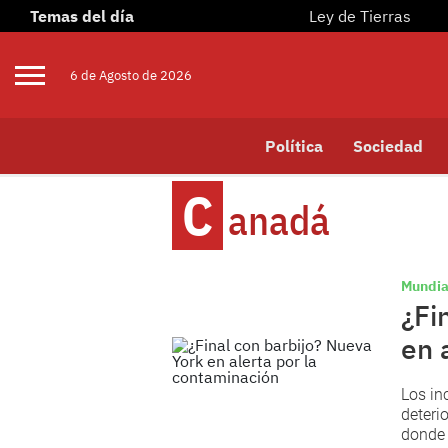
Temas del día
Ley de Tierras
6 de
Agosto
de 2026
Política
Sociedad
C
Anadá
Mundia
¿Fi
en 
Los in
deteri
donde 