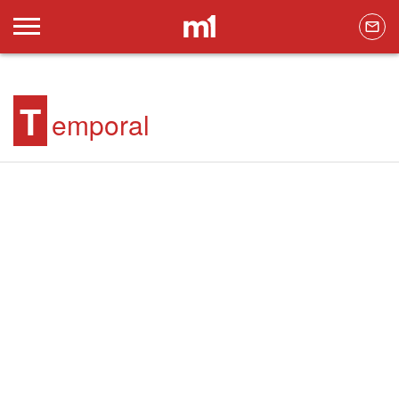
T
emporal